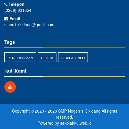
Telepon
(0266) 621054
Email
smpn1cikidang@gmail.com
Tags
PENGUMUMAN
BERITA
SEKILAS INFO
Ikuti Kami
Copyright © 2020 - 2026
SMP Negeri 1 Cikidang
All rights
reserved.
Powered by
sekolahku.web.id