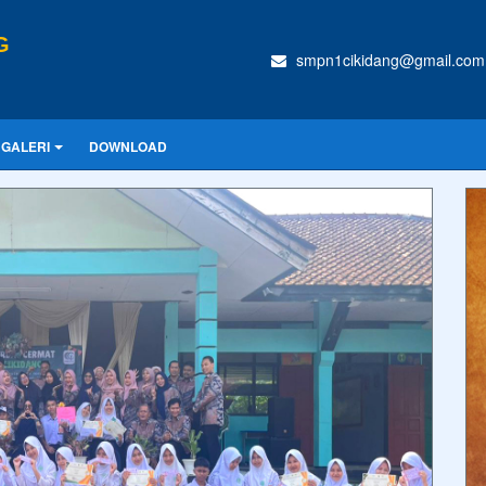
G
smpn1cikidang@gmail.com
GALERI
DOWNLOAD